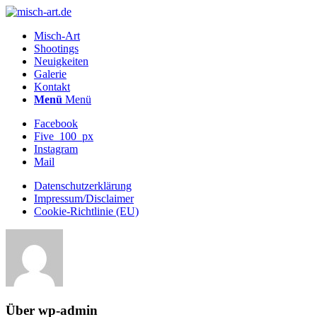
Misch-Art
Shootings
Neuigkeiten
Galerie
Kontakt
Menü
Menü
Facebook
Five_100_px
Instagram
Mail
Datenschutzerklärung
Impressum/Disclaimer
Cookie-Richtlinie (EU)
Über
wp-admin