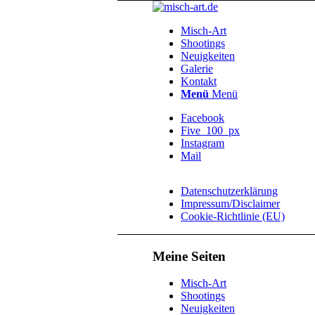
Misch-Art
Shootings
Neuigkeiten
Galerie
Kontakt
Menü
Menü
Facebook
Five_100_px
Instagram
Mail
Datenschutzerklärung
Impressum/Disclaimer
Cookie-Richtlinie (EU)
Meine Seiten
Misch-Art
Shootings
Neuigkeiten